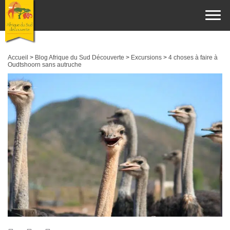
Accueil
>
Blog Afrique du Sud Découverte
>
Excursions
>
4 choses à faire à
Oudtshoorn sans autruche