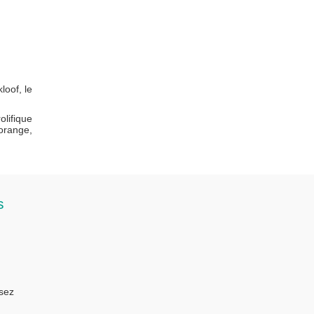
loof, le
olifique
 orange,
s
isez