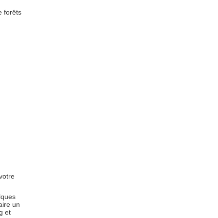
 forêts
votre
lques
aire un
g et