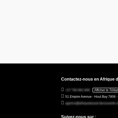
Contactez-nous en Afrique 
+27 782 681 846
Afficher le Télé
51 Empire Avenue - Hout Bay 7806 
agence@afriquedusud-decouverte.
Suivez-nous sur :