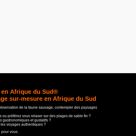
 en Afrique du Sud®
age sur-mesure en Afrique du Sud
'observation de la faune sauvage, contempler des paysages
 ou préférez vous relaxer sur des plages de sable fin ?
s gastronomiques et gustatifs ?
t les voyages authentiques ?
e pour vous.