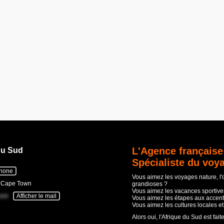
L'Agence française
du Sud
Spécialiste du voy
phone
Vous aimez les voyages nature, l
- Cape Town
grandioses ?
Vous aimez les vacances sportives
com
Afficher le mail
Vous aimez les étapes aux accent
Vous aimez les cultures locales e
Alors oui, l'Afrique du Sud est fait