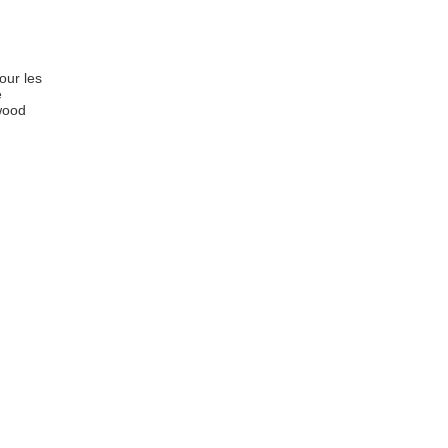
our les
e
kwood