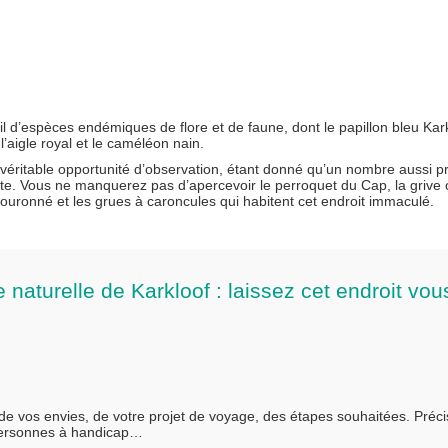
il d’espèces endémiques de flore et de faune, dont le papillon bleu Kark
 l’aigle royal et le caméléon nain.
e véritable opportunité d’observation, étant donné qu’un nombre aussi pr
te. Vous ne manquerez pas d’apercevoir le perroquet du Cap, la grive
couronné et les grues à caroncules qui habitent cet endroit immaculé.
 naturelle de Karkloof : laissez cet endroit vou
 de vos envies, de votre projet de voyage, des étapes souhaitées. Préc
personnes à handicap…