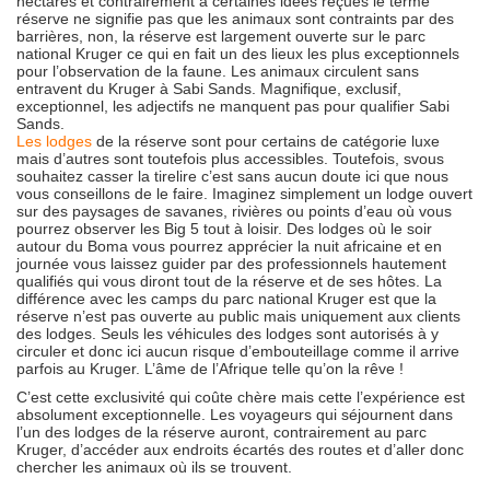
hectares et contrairement à certaines idées reçues le terme
réserve ne signifie pas que les animaux sont contraints par des
barrières, non, la réserve est largement ouverte sur le parc
national Kruger ce qui en fait un des lieux les plus exceptionnels
pour l’observation de la faune. Les animaux circulent sans
entravent du Kruger à Sabi Sands. Magnifique, exclusif,
exceptionnel, les adjectifs ne manquent pas pour qualifier Sabi
Sands.
Les lodges
de la réserve sont pour certains de catégorie luxe
mais d’autres sont toutefois plus accessibles. Toutefois, svous
souhaitez casser la tirelire c’est sans aucun doute ici que nous
vous conseillons de le faire. Imaginez simplement un lodge ouvert
sur des paysages de savanes, rivières ou points d’eau où vous
pourrez observer les Big 5 tout à loisir.
Des lodges où le soir
autour du Boma vous pourrez apprécier la nuit africaine et en
journée vous laissez guider par des professionnels hautement
qualifiés qui vous diront tout de la réserve et de ses hôtes. La
différence avec les camps du parc national Kruger est que la
réserve n’est pas ouverte au public mais uniquement aux clients
des lodges. Seuls les véhicules des lodges sont autorisés à y
circuler et donc ici aucun risque d’embouteillage comme il arrive
parfois au Kruger. L’âme de l’Afrique telle qu’on la rêve !
C’est cette exclusivité qui coûte chère mais cette l’expérience est
absolument exceptionnelle. Les voyageurs qui séjournent dans
l’un des lodges de la réserve auront, contrairement au parc
Kruger, d’accéder aux endroits écartés des routes et d’aller donc
chercher les animaux où ils se trouvent.