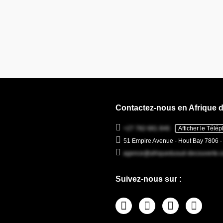
Contactez-nous en Afrique 
+27 782 681 846
Afficher le Télé
51 Empire Avenue - Hout Bay 7806 
agence@afriquedusud-decouverte.
Suivez-nous sur :