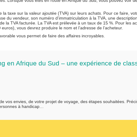
és. Lorsque vous êtes en route en Afrique du Sud, vous pouvez voir de
 taxe sur la valeur ajoutée (TVA) sur leurs achats. Pour ce faire, vot
resse du vendeur, son numéro d’immatriculation à la TVA, une descriptio
t de la TVA facturée. La TVA est prélevée à un taux de 15 %. Pour les a
uros), vous devrez produire le nom et l’adresse de l’acheteur.
vorable vous permet de faire des affaires incroyables.
ng en Afrique du Sud – une expérience de clas
 de vos envies, de votre projet de voyage, des étapes souhaitées. Préc
personnes à handicap…