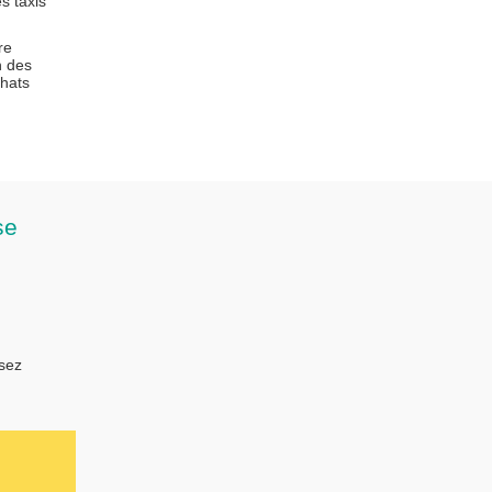
s taxis
re
n des
chats
se
isez