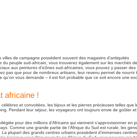
tes villes de campagne possèdent souvent des magasins d’antiquités
ique du peuple sud-africain, vous trouverez également sur les marchés d
éciaux aux peintures d’icônes sud-africaines, vous pouvez y passer des
iez pas que pour de nombreux artisans, leur revenu permet de nourrir 
e qu’on vous demande – il est fort probable que ce soit encore une exc
 africaine !
 célèbres et convoitées, les bijoux et les pierres précieuses telles que l
ing. Pendant leur séjour, les voyageurs ont toujours envie de goûter et
ivilégiée pour des millions d’Africains qui viennent s’approvisionner en p
pays. Comme une grande partie de l’Afrique du Sud est rurale, les gens
. La plupart des grands centres urbains possèdent d’immenses centres