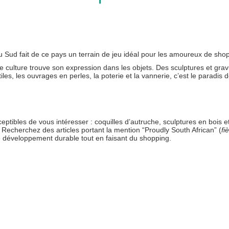
 du Sud fait de ce pays un terrain de jeu idéal pour les amoureux de sho
que culture trouve son expression dans les objets. Des sculptures et gra
iles, les ouvrages en perles, la poterie et la vannerie, c’est le paradis 
ptibles de vous intéresser : coquilles d’autruche, sculptures en bois e
Recherchez des articles portant la mention “Proudly South African” (
fi
t le développement durable tout en faisant du shopping.