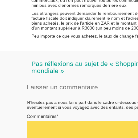
commerciaux, où l’on peut trouver toutes les commodit
minibus avec d’énormes remorques derrière eux.
Les étrangers peuvent demander le remboursement de la
facture fiscale doit indiquer clairement le nom et l’ad
biens achetés, le prix de l’article en ZAR et le montan
d’un montant supérieur à R3000 (un peu moins de 200 e
Peu importe ce que vous achetez, le taux de change fa
Pas réflexions au sujet de « Shoppi
mondiale »
Laisser un commentaire
N'hésitez pas à nous faire part dans le cadre ci-dessous
éventuellement si vous voyagez avec des enfants, des 
Commentaires*