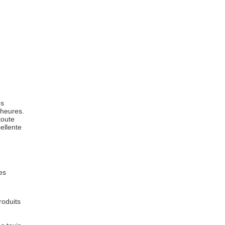
es
 heures.
toute
ellente
es
roduits