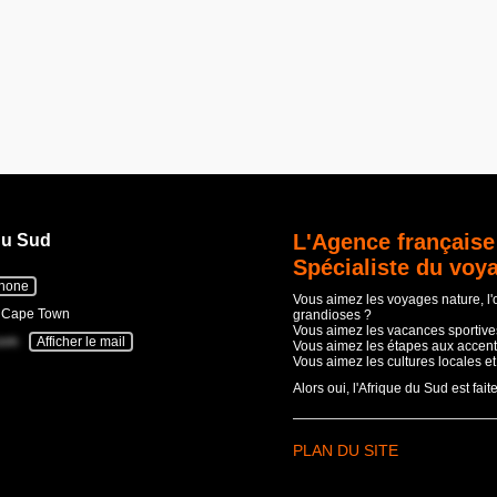
L'Agence française
du Sud
Spécialiste du voy
phone
Vous aimez les voyages nature, l
- Cape Town
grandioses ?
Vous aimez les vacances sportives
com
Afficher le mail
Vous aimez les étapes aux accent
Vous aimez les cultures locales e
Alors oui, l'Afrique du Sud est fait
PLAN DU SITE