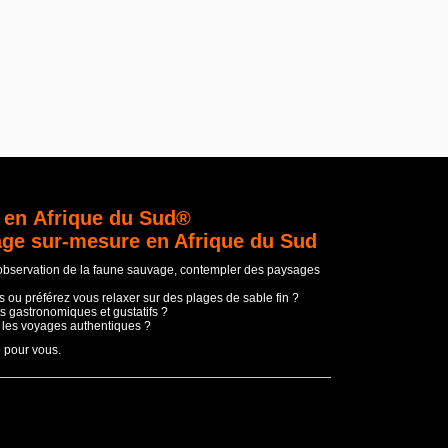
 en Afrique du Sud®
age sur-mesure en Afrique du Sud
'observation de la faune sauvage, contempler des paysages
 ou préférez vous relaxer sur des plages de sable fin ?
s gastronomiques et gustatifs ?
t les voyages authentiques ?
e pour vous.