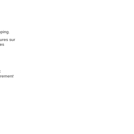
pping.
vures sur
des
t
èrement