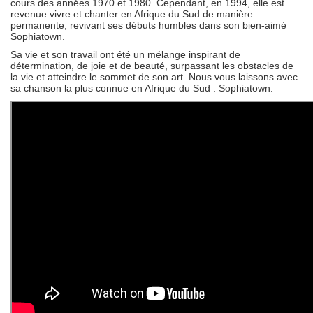
cours des années 1970 et 1980. Cependant, en 1994, elle est
revenue vivre et chanter en Afrique du Sud de manière
permanente, revivant ses débuts humbles dans son bien-aimé
Sophiatown.
Sa vie et son travail ont été un mélange inspirant de
détermination, de joie et de beauté, surpassant les obstacles de
la vie et atteindre le sommet de son art. Nous vous laissons avec
sa chanson la plus connue en Afrique du Sud : Sophiatown.