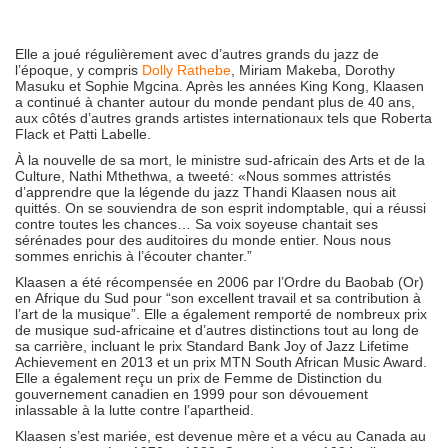
Elle a joué régulièrement avec d’autres grands du jazz de
l’époque, y compris
Dolly Rathebe
, Miriam Makeba, Dorothy
Masuku et Sophie Mgcina
. Après les années King Kong, Klaasen
a continué à chanter autour du monde pendant plus de 40 ans,
aux côtés d’autres grands artistes internationaux tels que Roberta
Flack et Patti Labelle.
À la nouvelle de sa mort, le ministre sud-africain des Arts et de la
Culture, Nathi Mthethwa, a tweeté: «Nous sommes attristés
d’apprendre que la légende du jazz Thandi Klaasen nous ait
quittés. On se souviendra de son esprit indomptable, qui a réussi
contre toutes les chances… Sa voix soyeuse chantait ses
sérénades pour des auditoires du monde entier. Nous nous
sommes enrichis à l’écouter chanter.”
Klaasen a été récompensée en 2006 par l’Ordre du Baobab (Or)
en Afrique du Sud pour “son excellent travail et sa contribution à
l’art de la musique”. Elle a également remporté de nombreux prix
de musique sud-africaine et d’autres distinctions tout au long de
sa carrière, incluant le prix
Standard Bank Joy of Jazz Lifetime
Achievement
en 2013 et un prix MTN South African Music Award.
Elle a également reçu un prix de Femme de Distinction du
gouvernement canadien en 1999 pour son dévouement
inlassable à la lutte contre l’apartheid.
Klaasen s’est mariée, est devenue mère et a vécu au Canada au