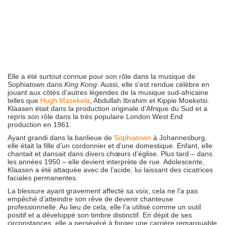
Elle a été surtout connue pour son rôle dans la musique de
Sophiatown dans
King Kong
. Aussi, elle s’est rendue célèbre en
jouant aux côtés d’autres légendes de la musique sud-africaine
telles que
Hugh Masekela
, Abdullah Ibrahim et Kippie Moeketsi.
Klaasen était dans la production originale d’Afrique du Sud et a
repris son rôle dans la très populaire London West End
production en 1961.
Ayant grandi dans la banlieue de
Sophiatown
à Johannesburg,
elle était la fille d’un cordonnier et d’une domestique. Enfant, elle
chantait et dansait dans divers chœurs d’église. Plus tard – dans
les années 1950 – elle devient interprète de rue. Adolescente,
Klaasen a été attaquée avec de l’acide, lui laissant des cicatrices
faciales permanentes.
La blessure ayant gravement affecté sa voix, cela ne l’a pas
empêché d’atteindre son rêve de devenir chanteuse
professionnelle. Au lieu de cela, elle l’a utilisé comme un outil
positif et a développé son timbre distinctif. En dépit de ses
circonstances, elle a persévéré à forger une carrière remarquable