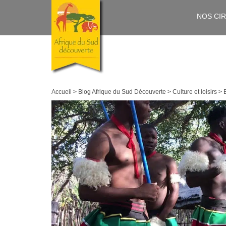
NOS CI
Accueil
>
Blog Afrique du Sud Découverte
>
Culture et loisirs
>