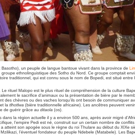
 Basotho), un peuple de langue bantoue vivant dans la province de
Li
du groupe ethnolinguistique des Sotho du Nord. Ce groupe comptait envi
oire traditionnel, qui est connu sous le nom de Bopedi, est situé entre 
Le rituel Malopo est le plus rituel de compréhension de la culture Baped
ralement le sacrifice d’animaux ou la présentation de bière par le memb
tent des chèvres ou des vaches lorsqu’ils ont besoin de communiquer av
 et la
tlhotlwa
(bière traditionnelle africaine). Les ancêtres peuvent veni
rce de guérir grâce au
ditaola
(os).
dans la région actuelle il y a environ 500 ans, après avoir migré d’Afr
ique, l’empire Pedi est né, construit sur un certain nombre de conflits
i a atteint son apogée sous le règne du roi Thulare au début du XIXe si
e Mzilikazi, l’éventuel fondateur du peuple Ndebele (Matabele). Les Bap