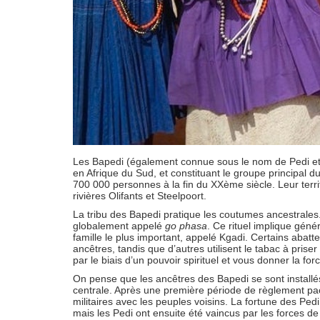
Les Bapedi (également connue sous le nom de Pedi et
en Afrique du Sud, et constituant le groupe principal 
700 000 personnes à la fin du XXème siècle. Leur territ
rivières Olifants et Steelpoort.
La tribu des Bapedi pratique les coutumes ancestrales. 
globalement appelé
go phasa
. Ce rituel implique géné
famille le plus important, appelé Kgadi. Certains abat
ancêtres, tandis que d’autres utilisent le tabac à priser
par le biais d’un pouvoir spirituel et vous donner la fo
On pense que les ancêtres des Bapedi se sont installés 
centrale. Après une première période de règlement pacif
militaires avec les peuples voisins. La fortune des Ped
mais les Pedi ont ensuite été vaincus par les forces d