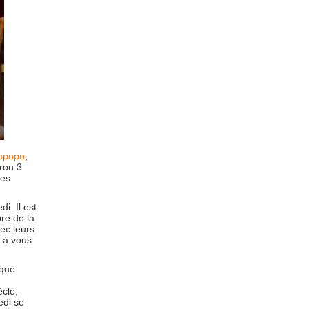
mpopo
,
ron 3
les
i. Il est
re de la
ec leurs
r à vous
ique
ècle,
edi se