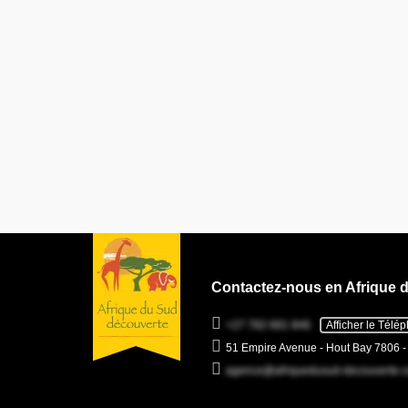
Contactez-nous en Afrique 
+27 782 681 846
Afficher le Télé
51 Empire Avenue - Hout Bay 7806 
agence@afriquedusud-decouverte.