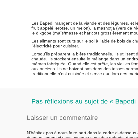
Les Bapedi mangent de la viande et des légumes, et les
fruit appelé lerotse, un melon), la mashotja (vers de M
le dikgobe (maïs/masse et haricots grossièrement mou
Les aliments sont cuits sur le sol à l’aide de bois de ch
l’électricité pour cuisiner.
Lorsqu’ils préparent la bière traditionnelle, ils utilise
chaude. Ils stockent ensuite le mélange dans un endroit
mêmes fabriquée. Quand elle est prête, les vieilles fe
aux anciens. Ils ne boivent pas dans des tasses normal
traditionnelle n’est cuisinée et servie que lors des ma
Pas réflexions au sujet de « Bapedi :
Laisser un commentaire
N'hésitez pas à nous faire part dans le cadre ci-dessous
éventuellement si vous voyagez avec des enfants, des 