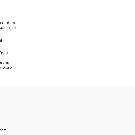
 et d’un
leil), et
i
l’eau
ux-
ervent
a bière
isez