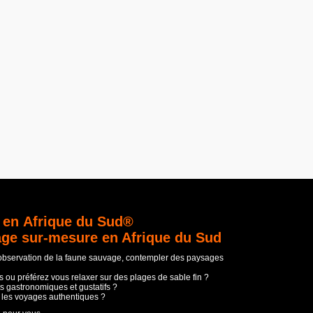
 en Afrique du Sud®
age sur-mesure en Afrique du Sud
'observation de la faune sauvage, contempler des paysages
 ou préférez vous relaxer sur des plages de sable fin ?
s gastronomiques et gustatifs ?
t les voyages authentiques ?