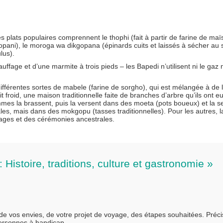
 plats populaires comprennent le thophi (fait à partir de farine de maïs
opani), le moroga wa dikgopana (épinards cuits et laissés à sécher au so
lus).
auffage et d’une marmite à trois pieds – les Bapedi n’utilisent ni le gaz n
nt différentes sortes de mabele (farine de sorgho), qui est mélangée à de 
 froid, une maison traditionnelle faite de branches d’arbre qu’ils ont e
mmes la brassent, puis la versent dans des moeta (pots boueux) et la s
es, mais dans des mokgopu (tasses traditionnelles). Pour les autres, l
riages et des cérémonies ancestrales.
 Histoire, traditions, culture et gastronomie »
 de vos envies, de votre projet de voyage, des étapes souhaitées. Préc
personnes à handicap…