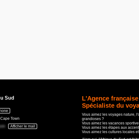
L'Agence française
du Sud
Spécialiste du voy
phone
Vous aimez les voyages nature, l
- Cape Town
grandioses ?
Vous aimez les vacances sportives
com
Afficher le mail
Vous aimez les étapes aux accent
Vous aimez les cultures locales e