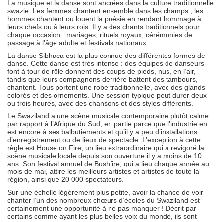
La musique et la danse sont ancrées dans la culture traditionnelle
swazie. Les femmes chantent ensemble dans les champs ; les
hommes chantent ou louent la poésie en rendant hommage à
leurs chefs ou à leurs rois. Il y a des chants traditionnels pour
chaque occasion : mariages, rituels royaux, cérémonies de
passage à l’âge adulte et festivals nationaux.
La danse Sibhaca est la plus connue des différentes formes de
danse. Cette danse est très intense : des équipes de danseurs
font à tour de rôle donnent des coups de pieds, nus, en l’air,
tandis que leurs compagnons derrière battent des tambours,
chantent. Tous portent une robe traditionnelle, avec des glands
colorés et des ornements. Une session typique peut durer deux
ou trois heures, avec des chansons et des styles différents.
Le Swaziland a une scène musicale contemporaine plutôt calme
par rapport à l’Afrique du Sud, en partie parce que l’industrie en
est encore à ses balbutiements et qu’il y a peu d’installations
d’enregistrement ou de lieux de spectacle. L’exception à cette
règle est House on Fire, un lieu extraordinaire qui a revigoré la
scène musicale locale depuis son ouverture il y a moins de 10
ans. Son festival annuel de Bushfire, qui a lieu chaque année au
mois de mai, attire les meilleurs artistes et artistes de toute la
région, ainsi que 20 000 spectateurs.
Sur une échelle légèrement plus petite, avoir la chance de voir
chanter l’un des nombreux chœurs d’écoles du Swaziland est
certainement une opportunité à ne pas manquer ! Décrit par
certains comme ayant les plus belles voix du monde, ils sont