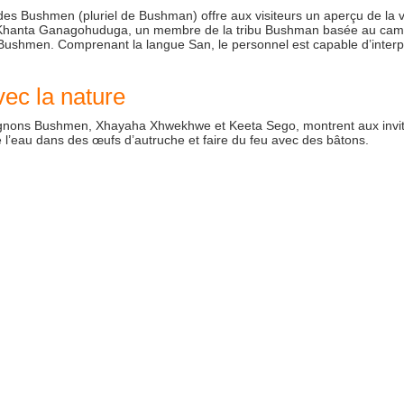
s Bushmen (pluriel de Bushman) offre aux visiteurs un aperçu de la v
ar Khanta Ganagohuduga, un membre de la tribu Bushman basée au cam
hmen. Comprenant la langue San, le personnel est capable d’interpr
c la nature
gnons Bushmen, Xhayaha Xhwekhwe et Keeta Sego, montrent aux invi
de l’eau dans des œufs d’autruche et faire du feu avec des bâtons.