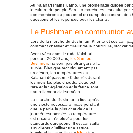
Au Kalahari Plains Camp, une promenade guidée par de
la culture du peuple San. La marche est conduite p
des membres du personnel du camp descendant des Bus
questions et les réponses pour les clients.
Le Bushman en communion ave
Lors de la marche du Bushman, Khanta et ses compa
comment chasser et cueillir de la nourriture, stocker 
Ayant vécu dans le rude Kalahari
pendant 20 000 ans,
les San, ou
Bushmen
, ne sont pas étrangers à la
survie. Bien que techniquement pas
un désert, les températures du
Kalahari dépassent 40 degrés durant
les mois les plus chauds. L’eau est
rare et la végétation et la faune sont
naturellement clairsemées.
La marche du Bushman a lieu après
une sieste nécessaire, mais pendant
que la partie la plus chaude de la
journée est passée, la température
est encore très élevée pour les
standards européens. Il est conseillé
aux clients d’utiliser une astuce
inestimable : mouiller un
kikoy
(un