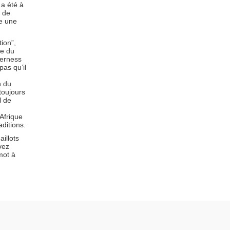
a été à
t de
re une
tion”,
le du
derness
pas qu’il
n du
toujours
l de
Afrique
ditions.
aillots
vez
mot à