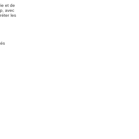
ie et de
p, avec
éter les
tés