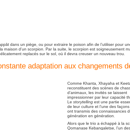
pât dans un piège, ou pour extraire le poison afin de l’utiliser pour un
 la maison d’un scorpion. Par la suite, le scorpion est soigneusement m
 délicatement replacés sur le sol, où il devra creuser un nouveau trou.
 constante adaptation aux changements d
Comme Khanta, Xhayaha et Keet
reconstituent des scènes de chas
d’animaux, les invités se laissent
impressionner par leur capacité th
Le
storytelling
est une partie essen
de leur culture et l’une des façons 
ont transmis des connaissances 
génération en génération.
Alors que le trio a échappé à la sco
Qomanase Kebangaletse, l’un de