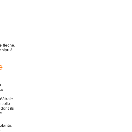
e flèche.
anipulé
e
a
se
éâtrale.
tielle
dont ils
de
larité,
s