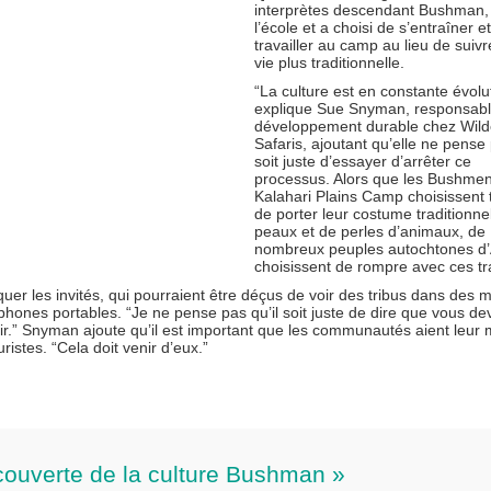
interprètes descendant Bushman, 
l’école et a choisi de s’entraîner e
travailler au camp au lieu de suiv
vie plus traditionnelle.
“La culture est en constante évolu
explique Sue Snyman, responsab
développement durable chez Wil
Safaris, ajoutant qu’elle ne pense 
soit juste d’essayer d’arrêter ce
processus. Alors que les Bushme
Kalahari Plains Camp choisissent 
de porter leur costume traditionne
peaux et de perles d’animaux, de
nombreux peuples autochtones d’
choisissent de rompre avec ces tra
uer les invités, qui pourraient être déçus de voir des tribus dans des m
éphones portables. “Je ne pense pas qu’il soit juste de dire que vous de
r.” Snyman ajoute qu’il est important que les communautés aient leur 
ristes. “Cela doit venir d’eux.”
écouverte de la culture Bushman »