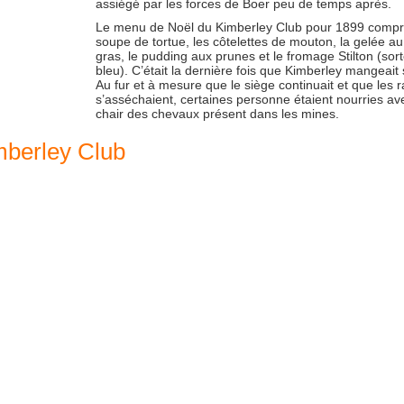
assiégé par les forces de Boer peu de temps après.
Le menu de Noël du Kimberley Club pour 1899 compre
soupe de tortue, les côtelettes de mouton, la gelée au
gras, le pudding aux prunes et le fromage Stilton (sor
bleu). C’était la dernière fois que Kimberley mangeait 
Au fur et à mesure que le siège continuait et que les r
s’asséchaient, certaines personne étaient nourries av
chair des chevaux présent dans les mines.
mberley Club