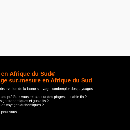
 en Afrique du Sud®
age sur-mesure en Afrique du Sud
'observation de la faune sauvage, contempler des paysages
 ou préférez vous relaxer sur des plages de sable fin ?
s gastronomiques et gustatifs ?
t les voyages authentiques ?
e pour vous.