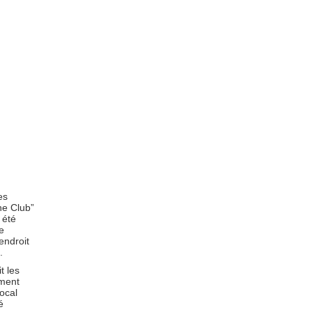
es
The Club”
 été
e
endroit
.
t les
ement
focal
é