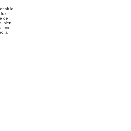
nait la
 foie
te de
si bien.
ations
ec la