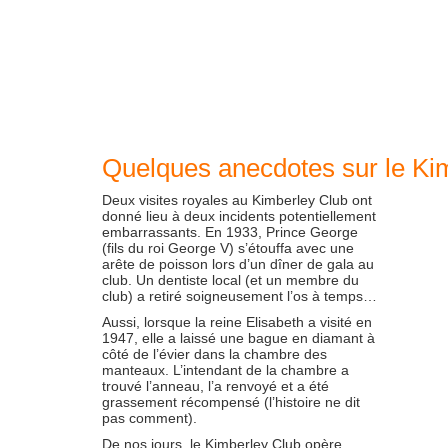
Quelques anecdotes sur le Ki
Deux visites royales au Kimberley Club ont
donné lieu à deux incidents potentiellement
embarrassants. En 1933, Prince George
(fils du roi George V) s’étouffa avec une
arête de poisson lors d’un dîner de gala au
club. Un dentiste local (et un membre du
club) a retiré soigneusement l’os à temps…
Aussi, lorsque la reine Elisabeth a visité en
1947, elle a laissé une bague en diamant à
côté de l’évier dans la chambre des
manteaux. L’intendant de la chambre a
trouvé l’anneau, l’a renvoyé et a été
grassement récompensé (l’histoire ne dit
pas comment).
De nos jours, le Kimberley Club opère