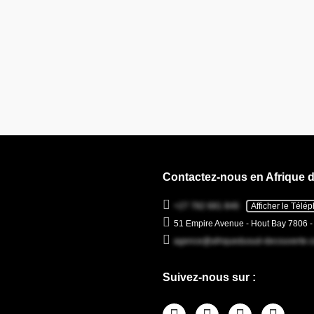
Contactez-nous en Afrique 
+27 782 681 846
Afficher le Télé
51 Empire Avenue - Hout Bay 7806 
agence@afriquedusud-decouverte.
Suivez-nous sur :