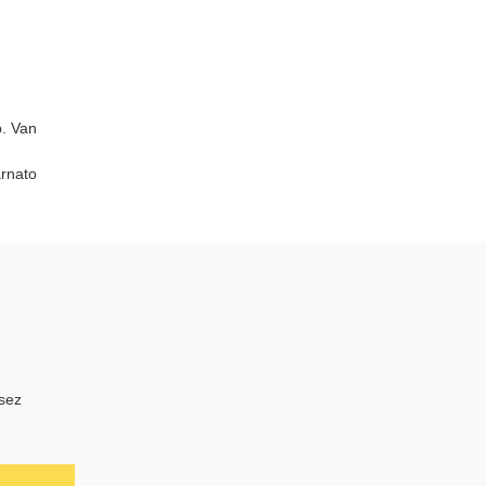
b. Van
arnato
isez