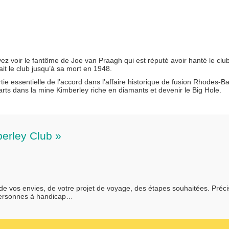
z voir le fantôme de Joe van Praagh qui est réputé avoir hanté le clu
it le club jusqu’à sa mort en 1948.
rtie essentielle de l’accord dans l’affaire historique de fusion Rhodes-B
rts dans la mine Kimberley riche en diamants et devenir le Big Hole.
berley Club »
 de vos envies, de votre projet de voyage, des étapes souhaitées. Préc
personnes à handicap…