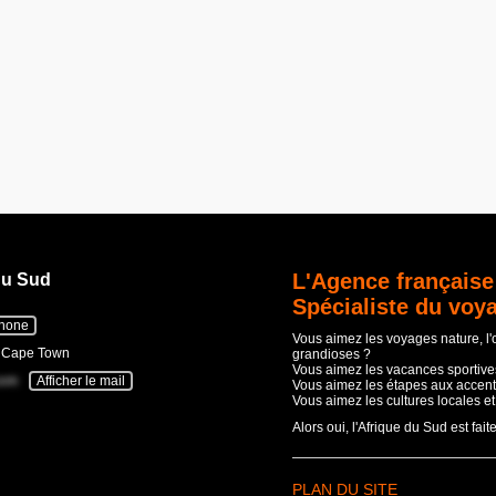
L'Agence française
du Sud
Spécialiste du voy
phone
Vous aimez les voyages nature, l
- Cape Town
grandioses ?
Vous aimez les vacances sportives
com
Afficher le mail
Vous aimez les étapes aux accent
Vous aimez les cultures locales e
Alors oui, l'Afrique du Sud est fait
PLAN DU SITE