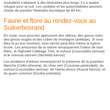
souhaitent s’attaquer à des itinéraires plus longs, il y a quatre
refuges pour la nuit. Les cyclistes et les automobilistes peuvent
choisir de prendre l’itinéraire touristique de 60 km.
Faune et flore au rendez-vous au
Suikerbosrand
En route, vous pourriez apercevoir des zèbres, des gnous noirs,
des gnous rouges et des cobes de montagne (antilope). Si vous
êtes là au bon moment, vous verrez peut-être même la hyène
brune. Les amoureux de la nature remarqueront l’odeur de bois
blanc, le Highveld Cabbage Tree, le ouhout (
Leucosidea sericea
)
et le mimosa odorant (
Vachellia karroo
).
Les amateurs d’arbres remarqueront la présence de la puanteur
blanche (
Celtis africana
), du chou vert (
Cussonia paniculata
), du
ouhout (
Leucosidea sericea
), de l’épine douce (
Acacia karroo
), et
du guarri commun (
Euclea undulata
).